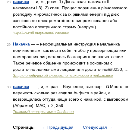
накачка
— и, ж., розм. 1) Дія за знач. накачати II,
28
накачувати I 3). 2) спец. Процес порушення рівноважного
розподілу мікрочастинок за їх рівнями енергії під дією
зовнішнього електромагнітного випромінювання або
постійного електричного струму (напруги) …
Український тлумачний словник
Накачка
— – неофициальная инструкция начальника
29
подчиненным, как вести себя, чтобы у проверяющих или
посторонних лиц осталось благоприятное впечатление.
Такое речевое общение происходит в основном с
достаточно лояльными лицами или достаточно&#8230; …
Энциклопедический словарь по психологии и педагогике
накачка
— , и, ж. разг. Внушение, выговор. ◘ Много, не
30
перечесть сколько раз ездила Анфиса в район, а
возвращалась оттуда чаще всего с накачкой, с выговором
(Абрамов). МАС, т. 2, 359 …
Толковый словарь языка Совдепии
Страницы
←
Предыдущая
Следующая
→