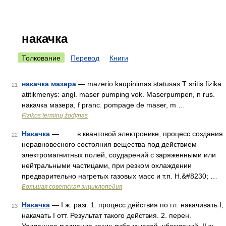
накачка
Толкование
Перевод
Книги
накачка мазера
— mazerio kaupinimas statusas T sritis fizika
21
atitikmenys: angl. maser pumping vok. Maserpumpen, n rus.
накачка мазера, f pranc. pompage de maser, m …
Fizikos terminų žodynas
Накачка
— в квантовой электронике, процесс создания
22
неравновесного состояния вещества под действием
электромагнитных полей, соударений с заряженными или
нейтральными частицами, при резком охлаждении
предварительно нагретых газовых масс и т.п. Н.&#8230; …
Большая советская энциклопедия
Накачка
— I ж. разг. 1. процесс действия по гл. накачивать I,
23
накачать I отт. Результат такого действия. 2. перен.