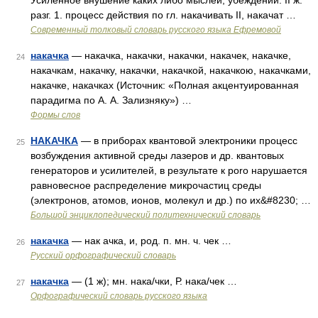
Усиленное внушение каких либо мыслей, убеждений. II ж.
разг. 1. процесс действия по гл. накачивать II, накачат …
Современный толковый словарь русского языка Ефремовой
накачка
— накачка, накачки, накачки, накачек, накачке,
24
накачкам, накачку, накачки, накачкой, накачкою, накачками,
накачке, накачках (Источник: «Полная акцентуированная
парадигма по А. А. Зализняку») …
Формы слов
НАКАЧКА
— в приборах квантовой электроники процесс
25
возбуждения активной среды лазеров и др. квантовых
генераторов и усилителей, в результате к poro нарушается
равновесное распределение микрочастиц среды
(электронов, атомов, ионов, молекул и др.) по их&#8230; …
Большой энциклопедический политехнический словарь
накачка
— нак ачка, и, род. п. мн. ч. чек …
26
Русский орфографический словарь
накачка
— (1 ж); мн. нака/чки, Р. нака/чек …
27
Орфографический словарь русского языка